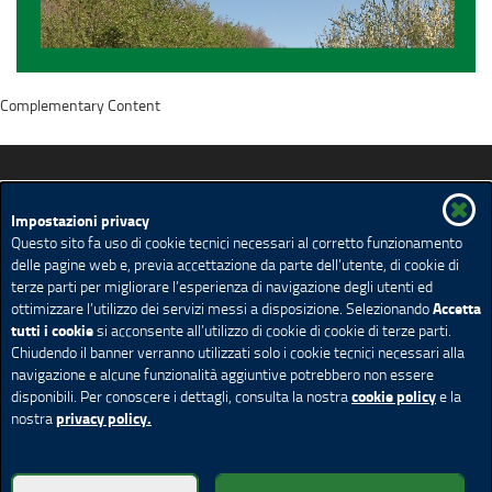
Complementary Content
Lombardia Facile... oltre la disabilità
Impostazioni privacy
Questo sito fa uso di cookie tecnici necessari al corretto funzionamento
delle pagine web e, previa accettazione da parte dell’utente, di cookie di
Spazio Disabilità
Muoversi in Lombardia
terze parti per migliorare l’esperienza di navigazione degli utenti ed
Turismo in Lombardia
Vivere in Lombardia
Accetta
ottimizzare l’utilizzo dei servizi messi a disposizione. Selezionando
Contributi e servizi in Lombardia
Contattaci
tutti i cookie
si acconsente all’utilizzo di cookie di cookie di terze parti.
Chiudendo il banner verranno utilizzati solo i cookie tecnici necessari alla
Credits
Privacy
Note legali
Cookie policy
navigazione e alcune funzionalità aggiuntive potrebbero non essere
cookie policy
disponibili. Per conoscere i dettagli, consulta la nostra
e la
Cookie policy
Impostazione Cookie
privacy policy.
nostra