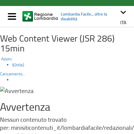
DettaglioRedazionale
Salta
al
keyboard_arrow_down
Lombardia Facile... oltre la
contenuto
Mostra/nascondi
disabilità
principale
navigazione
ITA
Web Content Viewer (JSR 286)
15min
Azioni
${title}
Caricamento...
Avvertenza
Nessun contenuto trovato
per: ‭minisiticontenuti_it/lombardiafacile/redazionali