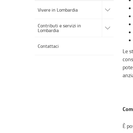
accedi
alle
Vivere in Lombardia
sotto
sezioni
accedi
Contributi e servizi in
alle
Lombardia
sotto
sezioni
Contattaci
Le s
conse
pote
anzi
Come
È po