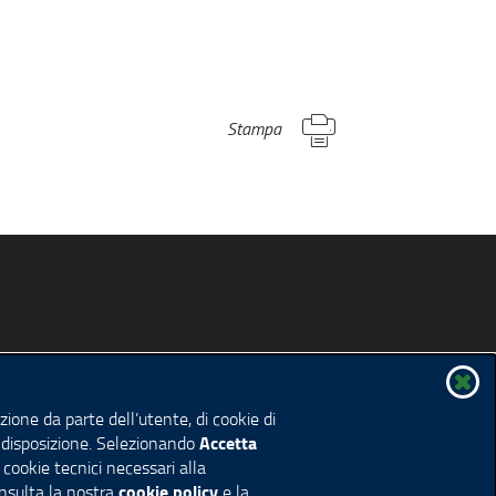
Stampa
ione da parte dell’utente, di cookie di
Accetta
 a disposizione. Selezionando
i cookie tecnici necessari alla
cookie policy
onsulta la nostra
e la