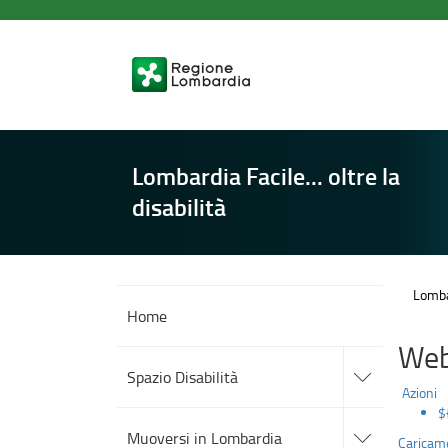
Motore
Salta
al
di
contenuto
principale
ricerca
Lombardia Facile... oltre la
disabilità
Lombar
Home
Web
accedi
alle
Spazio Disabilità
sotto
Azioni
sezioni
$
accedi
alle
Muoversi in Lombardia
Caricame
sotto