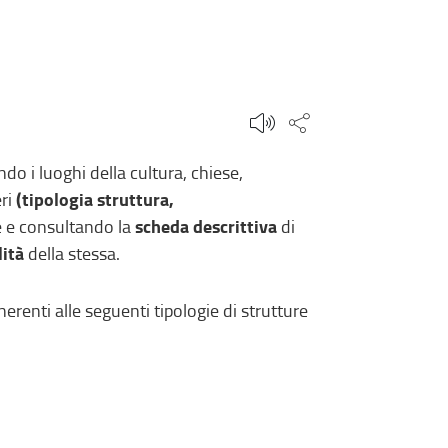
Condividi questa
do i luoghi della cultura, chiese,
(tipologia struttura,
eri
scheda descrittiva
se e consultando la
di
lità
della stessa.
nerenti alle seguenti tipologie di strutture