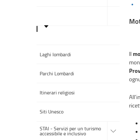
sezioni
accedi
alle
Turismo in Lombardia
sotto
Mot
sezioni
Motore di ricerca
mo
Il
Laghi lombardi
monu
Pro
Parchi Lombardi
ognu
Itinerari religiosi
All’
rice
Siti Unesco
accedi
STAI - Servizi per un turismo
alle
accessibile e inclusivo
sotto
sezioni