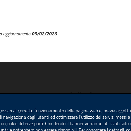
05/02/2026
mo aggiornamento
s
Cookie policy
y
Impostazione Cookie
cessari al corretto funzionamento delle pagine web e, previa accettaz
egali
di navigazione degli utenti ed ottimizzare l’utilizzo dei servizi messi
 policy
 di cookie di terze parti. Chiudendo il banner verranno utilizzati solo 
untive potrebbero non essere disponibili. Per conoscere i dettagli, c