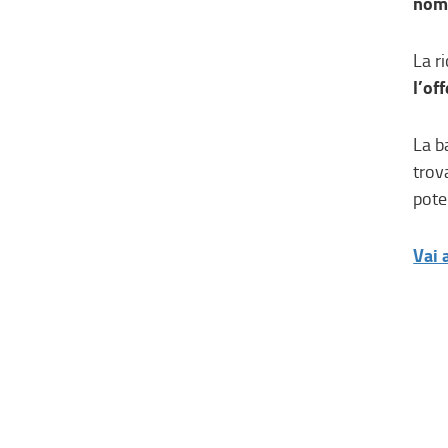
nome
La r
l’of
La b
trov
pote
Vai 