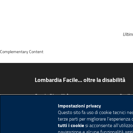
Ulti
Complementary Content
Lombardia Facile... oltre la disabilità
Spazio Disabilità
Credit
Muoversi in Lombardia
Privac
Impostazioni privacy
Questo sito fa uso di cookie tecnici ne
Turismo in Lombardia
Note l
terze parti per migliorare l’esperienza 
Vivere in Lombardia
Cookie
tutti i cookie
si acconsente all’utilizzo
navigazione e alcune funzionalità aggi